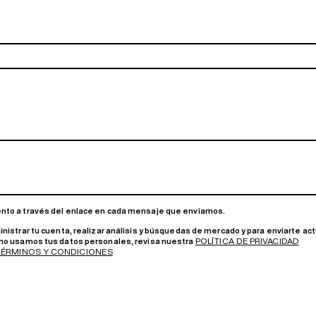
ento a través del enlace en cada mensaje que enviamos.
nistrar tu cuenta, realizar análisis y búsquedas de mercado y para enviarte a
POLÍTICA DE PRIVACIDAD
ómo usamos tus datos personales, revisa nuestra
TÉRMINOS Y CONDICIONES