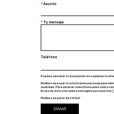
*
Asunto
*
Tu mensaje
Teléfono
Puedes cancelar tu suscripción en cualquier mom
Redken va a usar tu información personal para admi
recibirlas. Para obtener más información sobre c
El uso de este sitio web está regido por nuestros
Redken es parte de L'Oréal