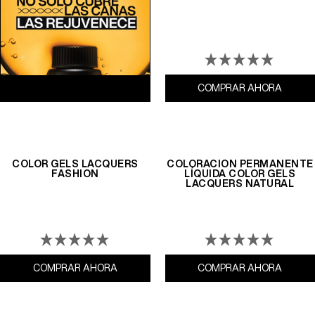
COMPRAR AHORA
Color G
COLOR GELS LACQUERS
COLORACIÓN PERMANENTE
FASHION
LÍQUIDA COLOR GELS
LACQUERS NATURAL
COMPRAR AHORA
Color gels Lacquers Fashion
COMPRAR AHORA
Colora